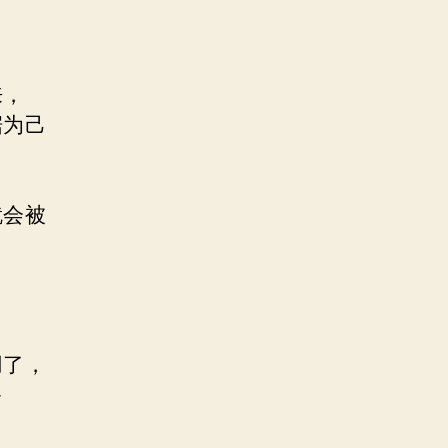
来，
据为己
就会被
用了，
多