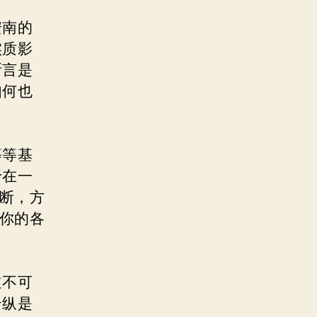
安南的
实质影
断言是
如何也
等等基
于在一
判断，方
，你的各
道不可
云纵是