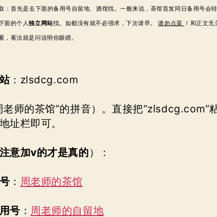
获取：首先是去下面的备用号自留地、酒馆找。一般来说，茶馆首发同日备用号会
下面的个人
独立网站
找。如都没有就不必强求，下次请早。
请勿点菜
！和正文无
看，看法就是问说明你眼瞎。
站
：zlsdcg.com
周老师的茶馆”的拼音）。直接把“zlsdcg.com”
地址栏即可。
注意加v的才是真的
）：
号
：
周老师的茶馆
用号
：
周老师的自留地