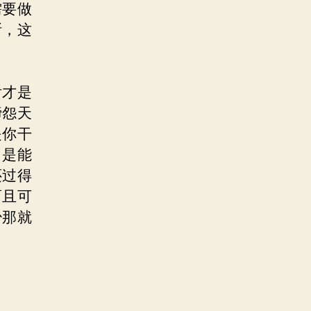
需要做
断，这
后才是
啼怨天
是你干
，是能
还过得
而且可
少那就