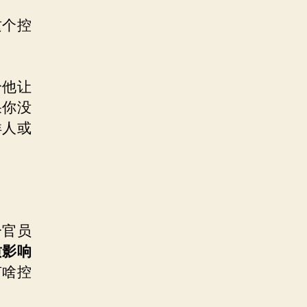
这个控
给他让
果你没
洋人或
分官员
质影响
有啥控