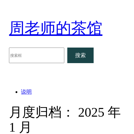
跳
至
内
周老师的茶馆
容
搜
搜索
索
说明
月度归档：
2025 年
1 月