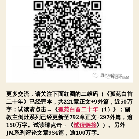
更多交流，请关注下面红圈的二维码（
《孤苑白首
二十年》已经完本，共221章正文+9外篇，近50万
字；试读请点击→《
孤苑白首二十年
（1）》；副
教主倒灶系列已经更新至792
章正文+297外篇，
逾
150万字。
试读请点击→《
试读链接
》
）。
另外
JM
系列评论文章954篇，逾100万字。