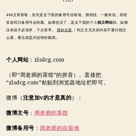
404文章获取：首先是去下面的备用号自留地、酒馆找。一般来说，茶馆
首发同日备用号会转载。如果也没了，是去下面的个人
独立网站
找。如都
没有就不必强求，下次请早。
请勿点菜
！和正文无关的内容不要问我怎
么看，看法就是问说明你眼瞎。
个人网站
：zlsdcg.com
（即“周老师的茶馆”的拼音）。直接把
“zlsdcg.com”粘贴到浏览器地址栏即可。
微博（
注意加v的才是真的
）：
微博主号
：
周老师的茶馆
微博备用号
：
周老师的自留地