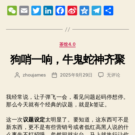
W
E
T
Li
F
Si
Q
T
分
e
m
w
n
a
n
z
el
享
C
ai
itt
k
c
a
o
e
h
l
er
e
e
W
n
gr
分
茶馆4.0
at
dI
b
ei
e
a
类
狗哨一响，牛鬼蛇神齐聚
n
o
b
m
o
o
狗
zhoujames
2025年9月29日
无评论
k
文
发
哨
章
布
一
作
日
响，
者
期
我经常说，让子弹飞一会，看见问题起码停想停。
牛
那么今天就有个经典的议题，就是k签证。
鬼
蛇
这一次
议题设定
太明显了。要知道，这东西可不是
神
新东西，更不是有些营销号或者低红高黑人说的什
齐
么事先不打招呼，忽然间就出台，马上就执行让你
聚