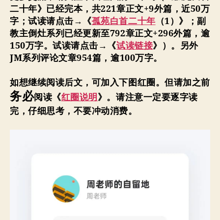
二十年》已经完本，共221章正文+9外篇，近50万
字；试读请点击→《
孤苑白首二十年
（1）》；副
教主倒灶系列已经更新至792
章正文+296外篇，
逾
150万字。
试读请点击→《
试读链接
》
）。
另外
JM
系列评论文章954篇，逾100万字。
如想继续阅读后文，可加入下图红圈。
但请加之前
务必
阅读《
红圈说明
》。请注意一定要逐字读
完，仔细思考，不要冲动消费。