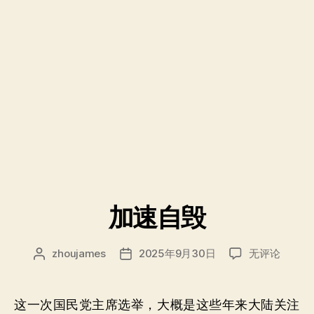
加速自毁
加
zhoujames
2025年9月30日
无评论
文
发
速
章
布
自
作
日
毁
者
期
这一次国民党主席选举，大概是这些年来大陆关注