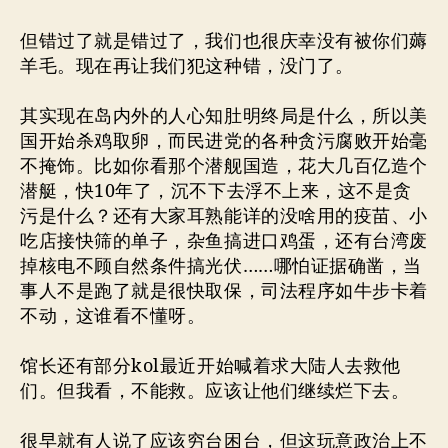
但错过了就是错过了，我们也很庆幸没有被你们薅
羊毛。现在再让我们犯这种错，没门了。
其实现在岛内外的人心知肚明终局是什么，所以美
国开始杀鸡取卵，而民进党的各种贪污腐败开始毫
不掩饰。比如你看那个潜舰国造，花大几百亿造个
潜艇，快10年了，沉不下去浮不上来，这不是贪
污是什么？还有大家耳熟能详的没啥用的疫苗、小
吃店接快筛的单子，杂鱼搞进口鸡蛋，还有台湾废
掉核电不顾自然条件搞光伏……哪怕证据确凿，当
事人不是跑了就是很快取保，司法程序如牛步卡着
不动，这谁看不懂呀。
馆长还有部分kol最近开始喊着求大陆人去救他
们。但我看，不能救。应该让他们继续烂下去。
很早就有人说了应该穷台困台，但这玩意政治上不