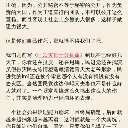
正确，因为，公开秘密不等于秘密的公开，作为负
责的大国，作为正道直行的团队，不可以公开这么
宣扬。而且客观上社会上乡愿的人很多，这样子做
阻力很大。
但是你们自己作死，那就怪不得我们了吧。
我们之前写《
一次灾难十分抽象
》到现在已经好几
天了，你看还在扯皮，还在甩锅，民进党还在找演
员假扮灾民去陈情塑造赖清德青天大老爷形象，民
进党的kol还在挨个审查哪个人有没有捐钱有没有
去灾区。当然国民党这边傅崐萁夫妻也不是什么好
人就对了。一个堰塞湖搞这么久搞出这么大的伤
亡，其实是治理能力已经崩坏的表现。
一个社会如果治理能力崩坏，且终局确定，后面就
越来越抽象越来越离谱，这时候就是一个大粪坑，
你只能让他们自爆。因为，只要你但凡摸了一下，