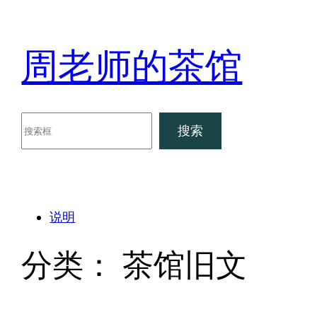
跳
至
内
周老师的茶馆
容
搜
搜索
索
说明
分类：
茶馆旧文