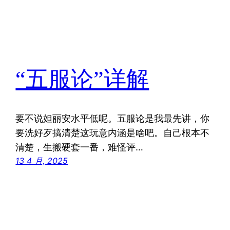
“五服论”详解
要不说妲丽安水平低呢。五服论是我最先讲，你
要洗好歹搞清楚这玩意内涵是啥吧。自己根本不
清楚，生搬硬套一番，难怪评…
13 4 月, 2025