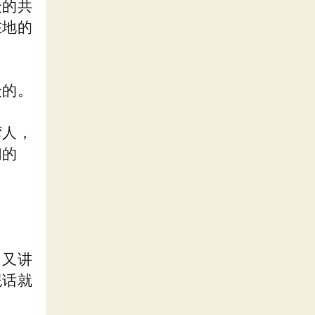
众的共
在地的
众的。
湾人，
们的
。
，又讲
屁话就