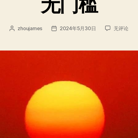
无门槛
无
zhoujames
2024年5月30日
无评论
文
发
门
章
布
槛
作
日
者
期