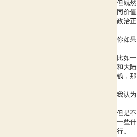
但既然
同价值
政治正
你如果
比如一
和大陆
钱，那
我认为
但是不
一些什
行。