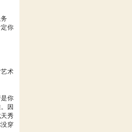
服务
肯定你
对艺术
若是你
堆。因
成天秀
你没穿