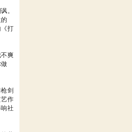
嘲讽。
欢的
的《打
我不爽
你做
刀枪剑
文艺作
影响社