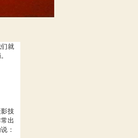
我们就
稍。
。
摄影技
非常出
的说：