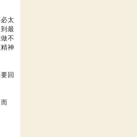
不必太
，到最
谁做不
匠精神
是要回
，而