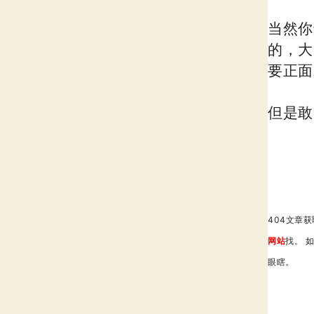
当然你
的，大
要正面
但是敢
404文章
网站
找。 
眼瞎。