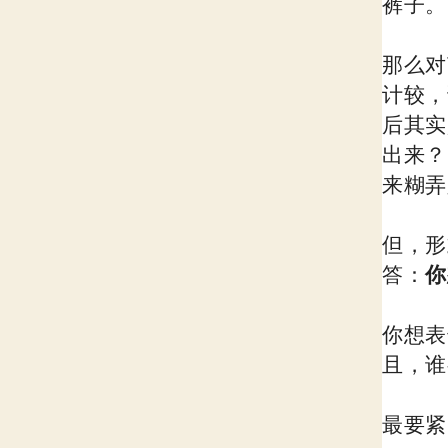
裤子。
那么对
计较，
后其实
出来？
来糊弄
但，形
答：
你
你想表
且，谁
最要紧