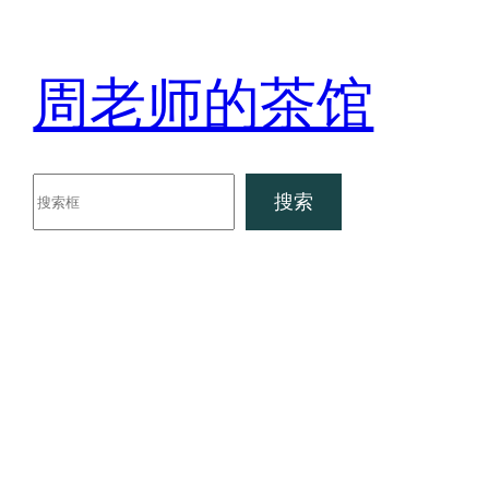
跳
至
周老师的茶馆
内
容
搜
搜索
索