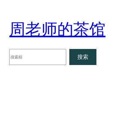
跳
至
周老师的茶馆
内
容
搜
搜索
索