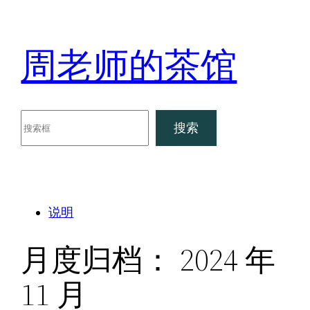
跳
至
周老师的茶馆
内
容
搜
搜索
索
说明
月度归档：
2024 年
11 月