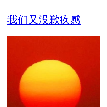
我们又没歉疚感