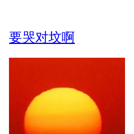
要哭对坟啊