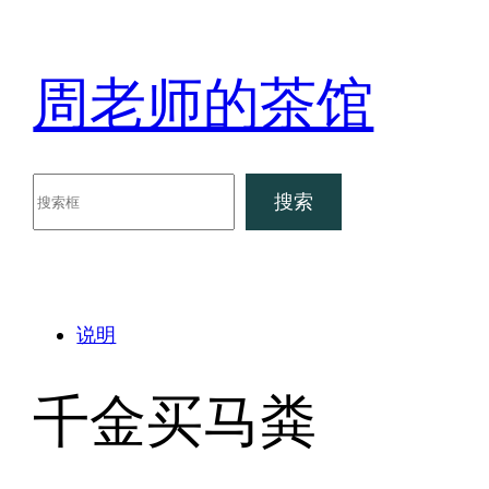
跳
至
周老师的茶馆
内
容
搜
搜索
索
说明
千金买马粪