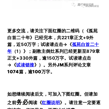
更多交流，请关注下面红圈的二维码（
《孤苑
白首二十年》已经完本，共221章正文+9外
篇，近50万字；试读请点击→《
孤苑白首二十
年
（1）》；副教主倒灶系列已经更新至879
章
正文+330外篇，
逾150万字。
试读请点击
→《
试读链接
》
）。
另外
JM
系列评论文章
1074篇，逾100万字。
如想继续阅读后文，可加入下图红圈。
但请加
务必
之前
阅读《
红圈说明
》。请注意一定要逐