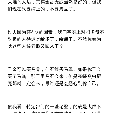
大堆鸟人后，其实金瓯无缺当然是好的，但我
们现在只要
纯正
的，不要
赝品
了。
过去因为某些
的因素，我们事实上对很多货不
人
对板的人待遇是
给多了
，
给超了
。不然你看为
啥这些人舔着脸又回来了？
千金可以买马骨，但不能买马粪。如果你千金
买了马粪，那千里马不会来，但是苍蝇臭虫屎
壳郎就一定会来，最终还是会恶心到你自己。
依我看，特定部门的一些老登，的确是太跟不